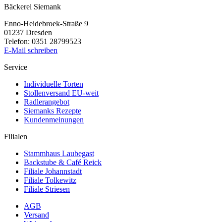
Bäckerei Siemank
Enno-Heidebroek-Straße 9
01237 Dresden
Telefon: 0351 28799523
E-Mail schreiben
Service
Individuelle Torten
Stollenversand EU-weit
Radlerangebot
Siemanks Rezepte
Kundenmeinungen
Filialen
Stammhaus Laubegast
Backstube & Café Reick
Filiale Johannstadt
Filiale Tolkewitz
Filiale Striesen
AGB
Versand