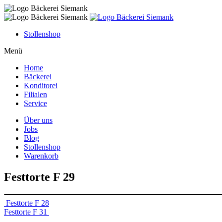
Skip
to
content
Stollenshop
Menü
Home
Bäckerei
Konditorei
Filialen
Service
Über uns
Jobs
Blog
Stollenshop
Warenkorb
Festtorte F 29
Beitragsnavigation
Festtorte F 28
Festtorte F 31