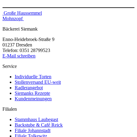
Beitragsnavigation
Große Haussemmel
Mohnzopf
Bäckerei Siemank
Enno-Heidebroek-Straße 9
01237 Dresden
Telefon: 0351 28799523
E-Mail schreiben
Service
Individuelle Torten
Stollenversand EU-weit
Radlerangebot
Siemanks Rezepte
Kundenmeinungen
Filialen
Stammhaus Laubegast
Backstube & Café Reick
Filiale Johannstadt
Filiale Tolkewitz