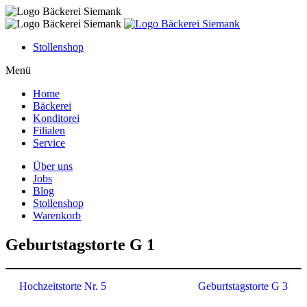
Skip
to
content
Stollenshop
Menü
Home
Bäckerei
Konditorei
Filialen
Service
Über uns
Jobs
Blog
Stollenshop
Warenkorb
Geburtstagstorte G 1
Beitragsnavigation
Hochzeitstorte Nr. 5
Geburtstagstorte G 3