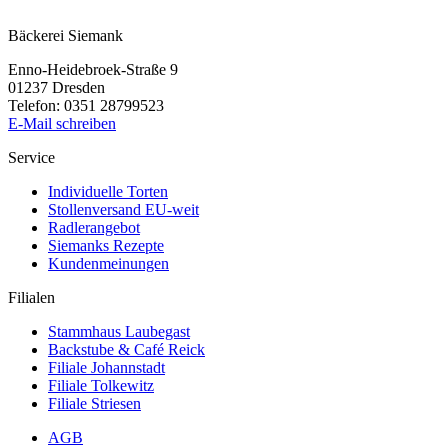
Bäckerei Siemank
Enno-Heidebroek-Straße 9
01237 Dresden
Telefon: 0351 28799523
E-Mail schreiben
Service
Individuelle Torten
Stollenversand EU-weit
Radlerangebot
Siemanks Rezepte
Kundenmeinungen
Filialen
Stammhaus Laubegast
Backstube & Café Reick
Filiale Johannstadt
Filiale Tolkewitz
Filiale Striesen
AGB