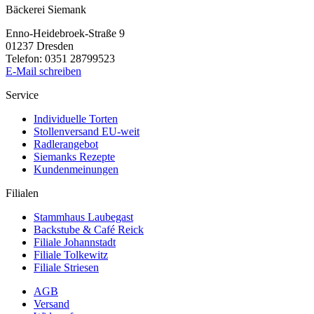
Bäckerei Siemank
Enno-Heidebroek-Straße 9
01237 Dresden
Telefon: 0351 28799523
E-Mail schreiben
Service
Individuelle Torten
Stollenversand EU-weit
Radlerangebot
Siemanks Rezepte
Kundenmeinungen
Filialen
Stammhaus Laubegast
Backstube & Café Reick
Filiale Johannstadt
Filiale Tolkewitz
Filiale Striesen
AGB
Versand