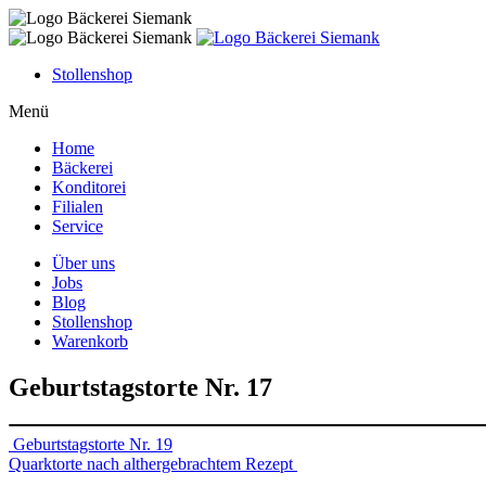
Skip
to
content
Stollenshop
Menü
Home
Bäckerei
Konditorei
Filialen
Service
Über uns
Jobs
Blog
Stollenshop
Warenkorb
Geburtstagstorte Nr. 17
Beitragsnavigation
Geburtstagstorte Nr. 19
Quarktorte nach althergebrachtem Rezept