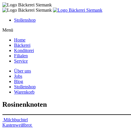
Skip
to
content
Stollenshop
Menü
Home
Bäckerei
Konditorei
Filialen
Service
Über uns
Jobs
Blog
Stollenshop
Warenkorb
Rosinenknoten
Beitragsnavigation
Milchbuchtel
Kastenweißbrot