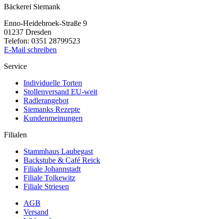
Bäckerei Siemank
Enno-Heidebroek-Straße 9
01237 Dresden
Telefon: 0351 28799523
E-Mail schreiben
Service
Individuelle Torten
Stollenversand EU-weit
Radlerangebot
Siemanks Rezepte
Kundenmeinungen
Filialen
Stammhaus Laubegast
Backstube & Café Reick
Filiale Johannstadt
Filiale Tolkewitz
Filiale Striesen
AGB
Versand