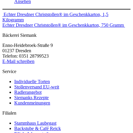
Ansehen
Beitragsnavigation
Echter Dresdner Christstollen® im Geschenkkarton, 1,5
Kilogramm
Echter Dresdner Christstollen® im Geschenkkarton, 750 Gramm
Bäckerei Siemank
Enno-Heidebroek-Straße 9
01237 Dresden
Telefon: 0351 28799523
E-Mail schreiben
Service
Individuelle Torten
Stollenversand EU-weit
Radlerangebot
Siemanks Rezepte
Kundenmeinungen
Filialen
Stammhaus Laubegast
Backstube & Café Reick