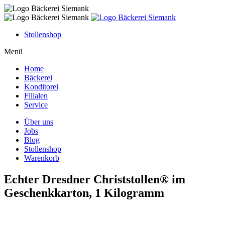
Skip
to
content
Stollenshop
Menü
Home
Bäckerei
Konditorei
Filialen
Service
Über uns
Jobs
Blog
Stollenshop
Warenkorb
Echter Dresdner Christstollen® im
Geschenkkarton, 1 Kilogramm