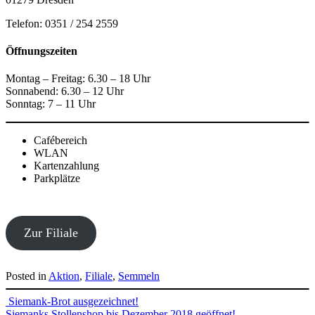
Telefon: 0351 / 254 2559
Öffnungszeiten
Montag – Freitag: 6.30 – 18 Uhr
Sonnabend: 6.30 – 12 Uhr
Sonntag: 7 – 11 Uhr
Cafébereich
WLAN
Kartenzahlung
Parkplätze
Zur Filiale
Posted in
Aktion
,
Filiale
,
Semmeln
Beitragsnavigation
Siemank-Brot ausgezeichnet!
Siemanks Stollenshop bis Dezember 2018 geöffnet!