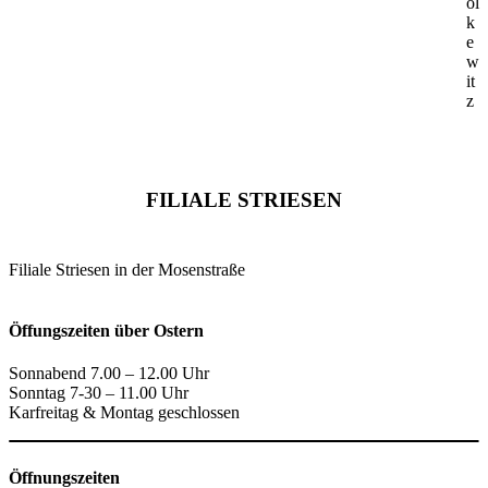
ol
k
e
w
it
z
FILIALE STRIESEN
Filiale Striesen in der Mosenstraße
Öffungszeiten über Ostern
Sonnabend 7.00 – 12.00 Uhr
Sonntag 7-30 – 11.00 Uhr
Karfreitag & Montag geschlossen
Öffnungszeiten