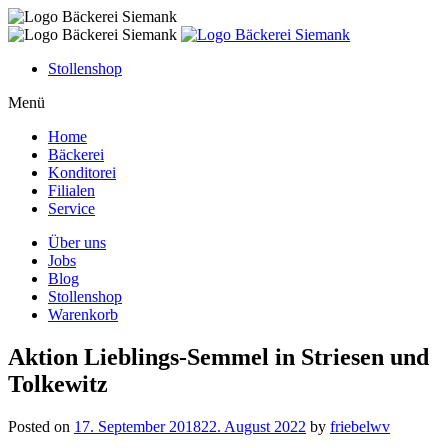
Skip
to
content
Stollenshop
Menü
Home
Bäckerei
Konditorei
Filialen
Service
Über uns
Jobs
Blog
Stollenshop
Warenkorb
Aktion Lieblings-Semmel in Striesen und
Tolkewitz
Posted on
17. September 2018
22. August 2022
by
friebelwv